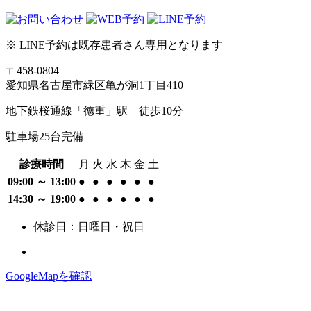
※ LINE予約は既存患者さん専用となります
〒458-0804
愛知県名古屋市緑区亀が洞1丁目410
地下鉄桜通線「徳重」駅 徒歩10分
駐車場25台完備
診療時間
月
火
水
木
金
土
09:00 ～ 13:00
●
●
●
●
●
●
14:30 ～ 19:00
●
●
●
●
●
●
休診日：日曜日・祝日
GoogleMapを確認