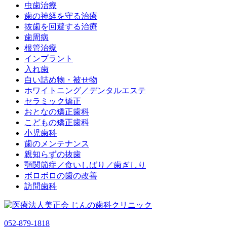
虫歯治療
歯の神経を守る治療
抜歯を回避する治療
歯周病
根管治療
インプラント
入れ歯
白い詰め物・被せ物
ホワイトニング／デンタルエステ
セラミック矯正
おとなの矯正歯科
こどもの矯正歯科
小児歯科
歯のメンテナンス
親知らずの抜歯
顎関節症／食いしばり／歯ぎしり
ボロボロの歯の改善
訪問歯科
052-879-1818