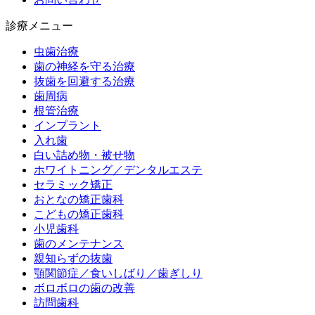
診療メニュー
虫歯治療
歯の神経を守る治療
抜歯を回避する治療
歯周病
根管治療
インプラント
入れ歯
白い詰め物・被せ物
ホワイトニング／デンタルエステ
セラミック矯正
おとなの矯正歯科
こどもの矯正歯科
小児歯科
歯のメンテナンス
親知らずの抜歯
顎関節症／食いしばり／歯ぎしり
ボロボロの歯の改善
訪問歯科