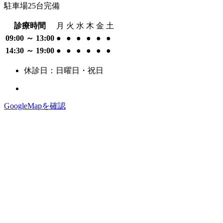
駐車場25台完備
診療時間
月
火
水
木
金
土
09:00 ～ 13:00
●
●
●
●
●
●
14:30 ～ 19:00
●
●
●
●
●
●
休診日：日曜日・祝日
GoogleMapを確認