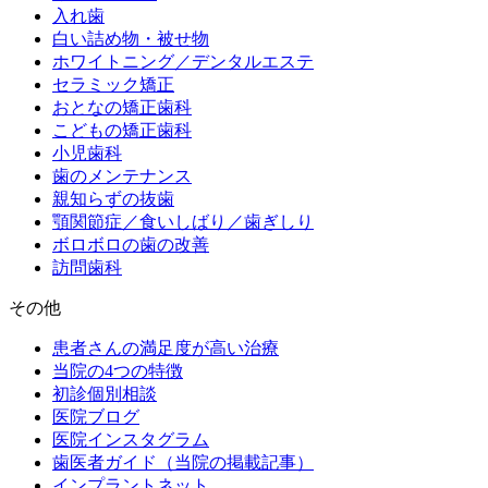
入れ歯
白い詰め物・被せ物
ホワイトニング／デンタルエステ
セラミック矯正
おとなの矯正歯科
こどもの矯正歯科
小児歯科
歯のメンテナンス
親知らずの抜歯
顎関節症／食いしばり／歯ぎしり
ボロボロの歯の改善
訪問歯科
その他
患者さんの満足度が高い治療
当院の4つの特徴
初診個別相談
医院ブログ
医院インスタグラム
歯医者ガイド（当院の掲載記事）
インプラントネット