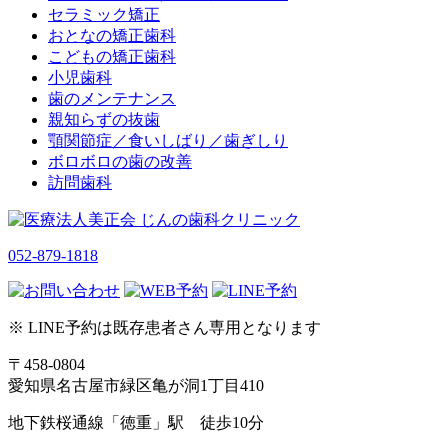
セラミック矯正
おとなの矯正歯科
こどもの矯正歯科
小児歯科
歯のメンテナンス
親知らずの抜歯
顎関節症／食いしばり／歯ぎしり
ボロボロの歯の改善
訪問歯科
052-879-1818
※ LINE予約は既存患者さん専用となります
〒458-0804
愛知県名古屋市緑区亀が洞1丁目410
地下鉄桜通線「徳重」駅 徒歩10分