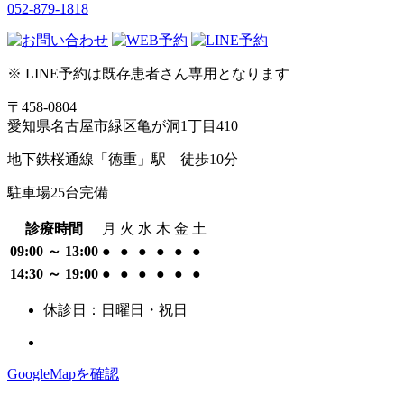
052-879-1818
※ LINE予約は既存患者さん専用となります
〒458-0804
愛知県名古屋市緑区亀が洞1丁目410
地下鉄桜通線「徳重」駅 徒歩10分
駐車場25台完備
診療時間
月
火
水
木
金
土
09:00 ～ 13:00
●
●
●
●
●
●
14:30 ～ 19:00
●
●
●
●
●
●
休診日：日曜日・祝日
GoogleMapを確認