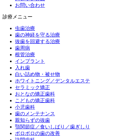
お問い合わせ
診療メニュー
虫歯治療
歯の神経を守る治療
抜歯を回避する治療
歯周病
根管治療
インプラント
入れ歯
白い詰め物・被せ物
ホワイトニング／デンタルエステ
セラミック矯正
おとなの矯正歯科
こどもの矯正歯科
小児歯科
歯のメンテナンス
親知らずの抜歯
顎関節症／食いしばり／歯ぎしり
ボロボロの歯の改善
訪問歯科