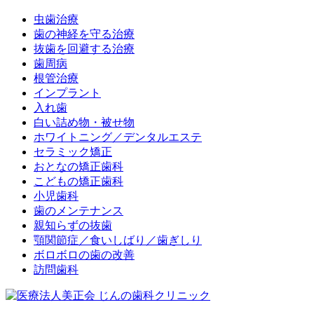
虫歯治療
歯の神経を守る治療
抜歯を回避する治療
歯周病
根管治療
インプラント
入れ歯
白い詰め物・被せ物
ホワイトニング／デンタルエステ
セラミック矯正
おとなの矯正歯科
こどもの矯正歯科
小児歯科
歯のメンテナンス
親知らずの抜歯
顎関節症／食いしばり／歯ぎしり
ボロボロの歯の改善
訪問歯科